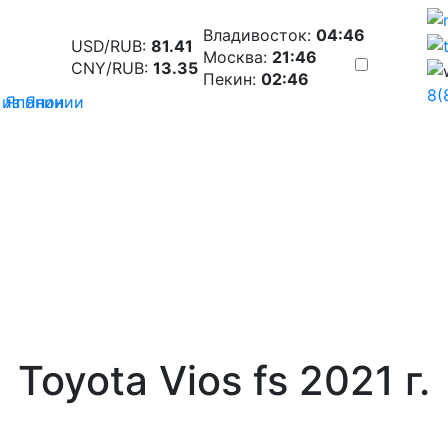
Владивосток:
04:46
USD/RUB:
81.41
Москва:
21:46
CNY/RUB:
13.35
Пекин:
02:46
8(
 из Японии
Toyota Vios fs 2021 г.