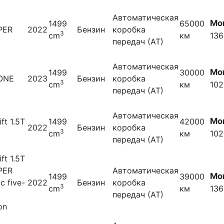
Автоматическая
Мо
1499
65000
PER
2022
Бензин
коробка
3
cm
км
136
t
передач (АТ)
Автоматическая
Мо
1499
30000
 ONE
2023
Бензин
коробка
3
cm
км
102
передач (АТ)
Автоматическая
Мо
ift 1.5T
1499
42000
2022
Бензин
коробка
3
cm
км
102
передач (АТ)
ift 1.5T
PER
Автоматическая
Мо
1499
39000
ic five-
2022
Бензин
коробка
3
cm
км
136
передач (АТ)
on