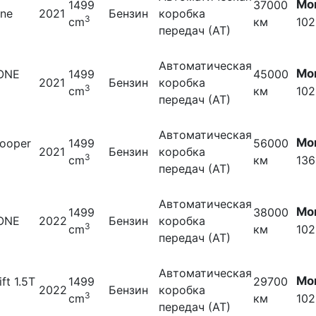
Мо
1499
37000
one
2021
Бензин
коробка
3
cm
км
102
передач (АТ)
Автоматическая
Мо
 ONE
1499
45000
2021
Бензин
коробка
3
S
cm
км
102
передач (АТ)
Автоматическая
Мо
cooper
1499
56000
2021
Бензин
коробка
3
cm
км
136
передач (АТ)
Автоматическая
Мо
1499
38000
 ONE
2022
Бензин
коробка
3
cm
км
102
передач (АТ)
Автоматическая
Мо
ift 1.5T
1499
29700
2022
Бензин
коробка
3
cm
км
102
передач (АТ)