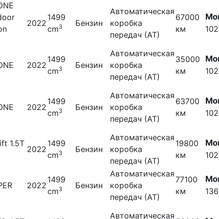
 ONE
Автоматическая
Мо
door
1499
67000
2022
Бензин
коробка
3
on
cm
км
102
передач (АТ)
S
Автоматическая
Мо
1499
35000
 ONE
2022
Бензин
коробка
3
cm
км
102
передач (АТ)
Автоматическая
Мо
1499
63700
 ONE
2022
Бензин
коробка
3
cm
км
102
передач (АТ)
Автоматическая
Мо
ift 1.5T
1499
19800
2022
Бензин
коробка
3
cm
км
102
передач (АТ)
Автоматическая
Мо
1499
77100
PER
2022
Бензин
коробка
3
cm
км
136
t
передач (АТ)
Автоматическая