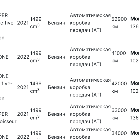
PER
Автоматическая
Мо
1499
52900
ic five-
2021
Бензин
коробка
3
cm
км
136
передач (АТ)
on
Автоматическая
Мо
1499
41000
 ONE
2022
Бензин
коробка
3
cm
км
102
передач (АТ)
 ONE
Автоматическая
Мо
five-
1499
42000
2021
Бензин
коробка
3
cm
км
102
передач (АТ)
on
Автоматическая
Мо
1499
63000
PER
2021
Бензин
коробка
3
cm
км
136
oisseur
передач (АТ)
Автоматическая
Мо
1499
34000
 ONE
2022
Бензин
коробка