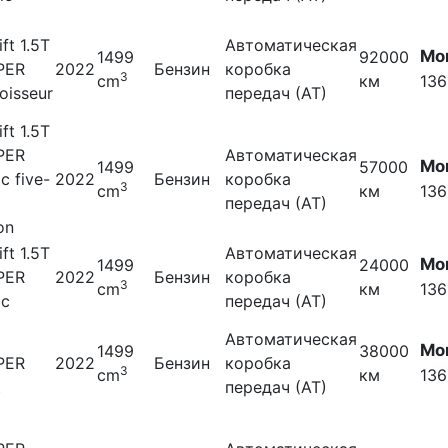
ift 1.5T
Автоматическая
Мо
1499
92000
PER
2022
Бензин
коробка
3
cm
км
136
oisseur
передач (АТ)
ift 1.5T
PER
Автоматическая
Мо
1499
57000
ic five-
2022
Бензин
коробка
3
cm
км
136
передач (АТ)
on
ift 1.5T
Автоматическая
Мо
1499
24000
PER
2022
Бензин
коробка
3
cm
км
136
ic
передач (АТ)
Автоматическая
Мо
1499
38000
PER
2022
Бензин
коробка
3
cm
км
136
t
передач (АТ)