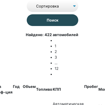
Найдено: 422 автомобилей
1
2
3
...
12
в
Год
Объем
Пробег
Топливо
КПП
Мо
иф-ция
Автоматическая