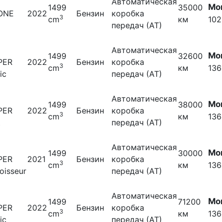
Автоматическая
Мо
1499
35000
 ONE
2022
Бензин
коробка
3
cm
км
102
передач (АТ)
Автоматическая
Мо
1499
32600
PER
2022
Бензин
коробка
3
cm
км
136
ic
передач (АТ)
Автоматическая
Мо
1499
38000
PER
2022
Бензин
коробка
3
cm
км
136
t
передач (АТ)
Автоматическая
Мо
1499
30000
PER
2021
Бензин
коробка
3
cm
км
136
oisseur
передач (АТ)
Автоматическая
Мо
1499
71200
PER
2022
Бензин
коробка
3
cm
км
136
ic
передач (АТ)