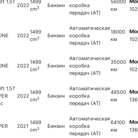
Мо
ift 1.5T
1499
56000
2022
Бензин
коробка
3
cm
км
102
передач (АТ)
Автоматическая
Мо
1499
18000
 ONE
2022
Бензин
коробка
3
cm
км
102
передач (АТ)
Автоматическая
Мо
1499
35000
 ONE
2022
Бензин
коробка
3
cm
км
102
передач (АТ)
ift 1.5T
Автоматическая
Мо
1499
49500
PER
2022
Бензин
коробка
3
cm
км
136
ic
передач (АТ)
Автоматическая
Мо
1499
64100
PER
2021
Бензин
коробка
3
cm
км
136
передач (АТ)