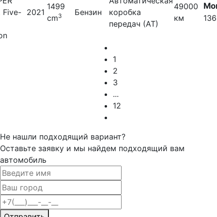
PER
Автоматическая
Мо
1499
49000
t Five-
2021
Бензин
коробка
3
cm
км
136
передач (АТ)
on
1
2
3
...
12
Не нашли подходящий вариант?
Оставьте заявку и мы найдем подходящий вам
автомобиль
Отправить