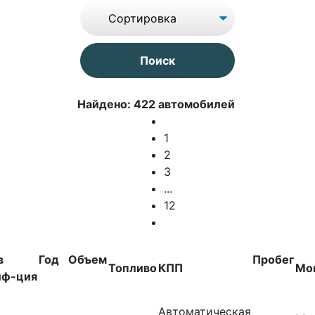
Найдено: 422 автомобилей
1
2
3
...
12
в
Год
Объем
Пробег
Топливо
КПП
Мо
иф-ция
Автоматическая