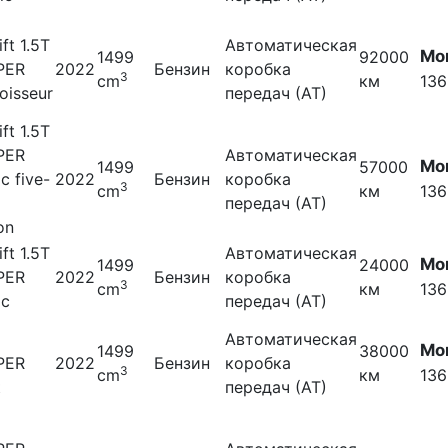
ift 1.5T
Автоматическая
Мо
1499
92000
PER
2022
Бензин
коробка
3
cm
км
136
oisseur
передач (АТ)
ift 1.5T
PER
Автоматическая
Мо
1499
57000
ic five-
2022
Бензин
коробка
3
cm
км
136
передач (АТ)
on
ift 1.5T
Автоматическая
Мо
1499
24000
PER
2022
Бензин
коробка
3
cm
км
136
ic
передач (АТ)
Автоматическая
Мо
1499
38000
PER
2022
Бензин
коробка
3
cm
км
136
t
передач (АТ)