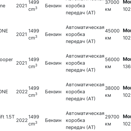
Мо
1499
37000
one
2021
Бензин
коробка
3
cm
км
102
передач (АТ)
Автоматическая
Мо
 ONE
1499
45000
2021
Бензин
коробка
3
S
cm
км
102
передач (АТ)
Автоматическая
Мо
cooper
1499
56000
2021
Бензин
коробка
3
cm
км
136
передач (АТ)
Автоматическая
Мо
1499
38000
 ONE
2022
Бензин
коробка
3
cm
км
102
передач (АТ)
Автоматическая
Мо
ift 1.5T
1499
29700
2022
Бензин
коробка
3
cm
км
102
передач (АТ)