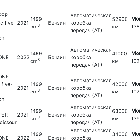
PER
Автоматическая
Мо
1499
52900
ic five-
2021
Бензин
коробка
3
cm
км
136
передач (АТ)
on
Автоматическая
Мо
1499
41000
 ONE
2022
Бензин
коробка
3
cm
км
102
передач (АТ)
 ONE
Автоматическая
Мо
five-
1499
42000
2021
Бензин
коробка
3
cm
км
102
передач (АТ)
on
Автоматическая
Мо
1499
63000
PER
2021
Бензин
коробка
3
cm
км
136
oisseur
передач (АТ)
Автоматическая
Мо
1499
34000
 ONE
2022
Бензин
коробка