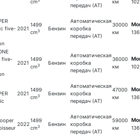
3
cm
км
102
передач (АТ)
PER
Автоматическая
Мо
1499
30000
ic five-
2021
Бензин
коробка
3
cm
км
136
передач (АТ)
on
 ONE
Автоматическая
Мо
five-
1499
36000
2021
Бензин
коробка
3
cm
км
102
передач (АТ)
on
Автоматическая
Мо
1499
47000
PER
2021
Бензин
коробка
3
cm
км
136
ic
передач (АТ)
Автоматическая
Мо
cooper
1499
59000
2022
Бензин
коробка
3
oisseur
cm
км
136
передач (АТ)