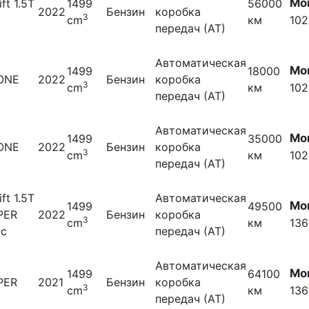
Мо
ift 1.5T
1499
56000
2022
Бензин
коробка
3
cm
км
102
передач (АТ)
Автоматическая
Мо
1499
18000
 ONE
2022
Бензин
коробка
3
cm
км
102
передач (АТ)
Автоматическая
Мо
1499
35000
 ONE
2022
Бензин
коробка
3
cm
км
102
передач (АТ)
ift 1.5T
Автоматическая
Мо
1499
49500
PER
2022
Бензин
коробка
3
cm
км
136
ic
передач (АТ)
Автоматическая
Мо
1499
64100
PER
2021
Бензин
коробка
3
cm
км
136
передач (АТ)