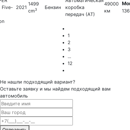
PER
Автоматическая
Мо
1499
49000
t Five-
2021
Бензин
коробка
3
cm
км
136
передач (АТ)
on
1
2
3
...
12
Не нашли подходящий вариант?
Оставьте заявку и мы найдем подходящий вам
автомобиль
Отправить