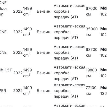
 ONE
Автоматическая
Мо
door
1499
67000
2022
Бензин
коробка
3
on
cm
км
102
передач (АТ)
S
Автоматическая
Мо
1499
35000
 ONE
2022
Бензин
коробка
3
cm
км
102
передач (АТ)
Автоматическая
Мо
1499
63700
 ONE
2022
Бензин
коробка
3
cm
км
102
передач (АТ)
Автоматическая
Мо
ift 1.5T
1499
19800
2022
Бензин
коробка
3
cm
км
102
передач (АТ)
Автоматическая
Мо
1499
77100
PER
2022
Бензин
коробка
3
cm
км
136
t
передач (АТ)
Автоматическая