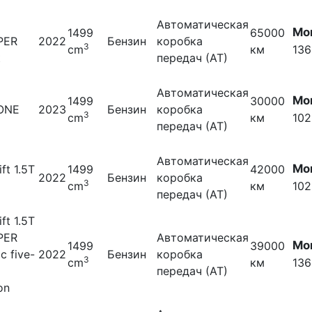
Автоматическая
Мо
1499
65000
PER
2022
Бензин
коробка
3
cm
км
136
t
передач (АТ)
Автоматическая
Мо
1499
30000
 ONE
2023
Бензин
коробка
3
cm
км
102
передач (АТ)
Автоматическая
Мо
ift 1.5T
1499
42000
2022
Бензин
коробка
3
cm
км
102
передач (АТ)
ift 1.5T
PER
Автоматическая
Мо
1499
39000
ic five-
2022
Бензин
коробка
3
cm
км
136
передач (АТ)
on