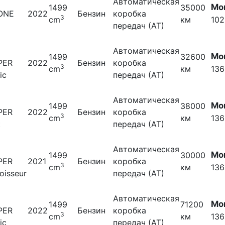
Автоматическая
Мо
1499
35000
 ONE
2022
Бензин
коробка
3
cm
км
102
передач (АТ)
Автоматическая
Мо
1499
32600
PER
2022
Бензин
коробка
3
cm
км
136
ic
передач (АТ)
Автоматическая
Мо
1499
38000
PER
2022
Бензин
коробка
3
cm
км
136
t
передач (АТ)
Автоматическая
Мо
1499
30000
PER
2021
Бензин
коробка
3
cm
км
136
oisseur
передач (АТ)
Автоматическая
Мо
1499
71200
PER
2022
Бензин
коробка
3
cm
км
136
ic
передач (АТ)