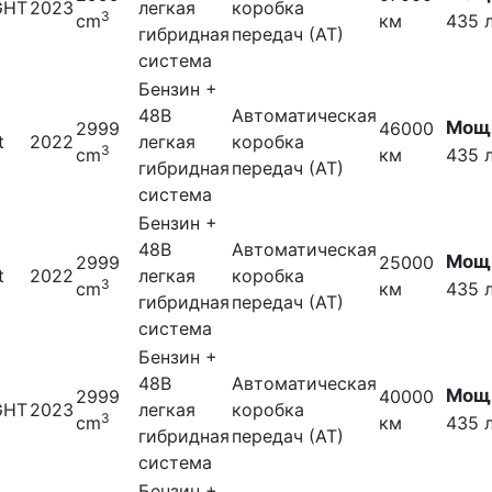
GHT
2023
легкая
коробка
3
cm
км
435 л
гибридная
передач (АТ)
система
Бензин +
48В
Автоматическая
Мощн
2999
46000
t
2022
легкая
коробка
3
cm
км
435 л
гибридная
передач (АТ)
система
Бензин +
48В
Автоматическая
Мощн
2999
25000
t
2022
легкая
коробка
3
cm
км
435 л
гибридная
передач (АТ)
система
Бензин +
48В
Автоматическая
Мощн
2999
40000
GHT
2023
легкая
коробка
3
cm
км
435 л
гибридная
передач (АТ)
система
Бензин +