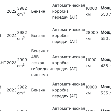
Автоматическая
Мощн
3982
10000
2022
Бензин
коробка
3
cm
км
550 л
передач (АТ)
Автоматическая
Мощн
3982
28000
8
2024
Бензин
коробка
3
cm
км
550 л
передач (АТ)
Бензин +
48В
Автоматическая
Мощн
2999
11000
GHT
2023
легкая
коробка
3
cm
км
435 л
гибридная
передач (АТ)
система
Автоматическая
Мощн
8
3982
10000
2023
Бензин
коробка
3
e
cm
км
535 л
передач (АТ)
Автоматическая