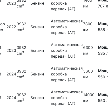
Мощн
8
3982
1400
2023
Бензин
коробка
3
cm
км
707 л
передач (АТ)
Автоматическая
Мощн
ion
3982
7800
2022
Бензин
коробка
3
er
cm
км
535 л
передач (АТ)
Автоматическая
Мощн
8
3982
6300
2023
Бензин
коробка
3
e
cm
км
535 л
передач (АТ)
Автоматическая
Мощн
3982
3600
8
2024
Бензин
коробка
3
cm
км
550 л
передач (АТ)
Автоматическая
Мощн
3982
14000
8
2024
Бензин
коробка
3
cm
км
550 л
передач (АТ)