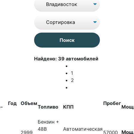
Найдено: 39 автомобилей
1
2
Год
Объем
Пробег
-
Топливо
КПП
Мощ
Бензин +
48В
Автоматическая
Мощн
2999
57000