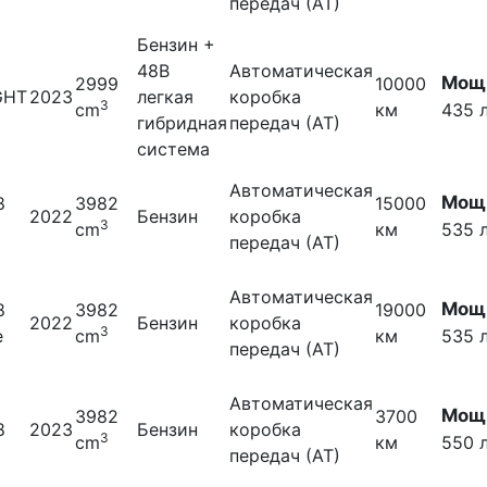
передач (АТ)
Бензин +
48В
Автоматическая
Мощн
2999
10000
GHT
2023
легкая
коробка
3
cm
км
435 л
гибридная
передач (АТ)
система
Автоматическая
Мощн
8
3982
15000
2022
Бензин
коробка
3
cm
км
535 л
передач (АТ)
Автоматическая
Мощн
8
3982
19000
2022
Бензин
коробка
3
e
cm
км
535 л
передач (АТ)
Автоматическая
Мощн
3982
3700
8
2023
Бензин
коробка
3
cm
км
550 л
передач (АТ)