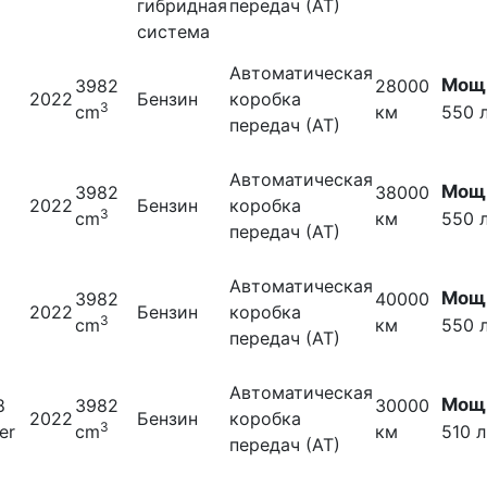
гибридная
передач (АТ)
система
Автоматическая
Мощн
3982
28000
2022
Бензин
коробка
3
cm
км
550 л
передач (АТ)
Автоматическая
Мощн
3982
38000
2022
Бензин
коробка
3
cm
км
550 л
передач (АТ)
Автоматическая
Мощн
3982
40000
2022
Бензин
коробка
3
cm
км
550 л
передач (АТ)
Автоматическая
Мощн
8
3982
30000
2022
Бензин
коробка
3
er
cm
км
510 л
передач (АТ)