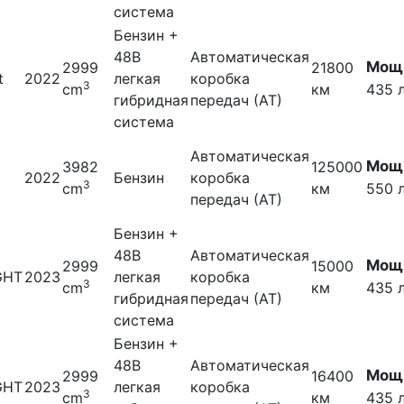
система
Бензин +
48В
Автоматическая
Мощн
2999
21800
t
2022
легкая
коробка
3
cm
км
435 л
гибридная
передач (АТ)
система
Автоматическая
Мощн
3982
125000
2022
Бензин
коробка
3
cm
км
550 л
передач (АТ)
Бензин +
48В
Автоматическая
Мощн
2999
15000
GHT
2023
легкая
коробка
3
cm
км
435 л
гибридная
передач (АТ)
система
Бензин +
48В
Автоматическая
Мощн
2999
16400
GHT
2023
легкая
коробка
3
cm
км
435 л