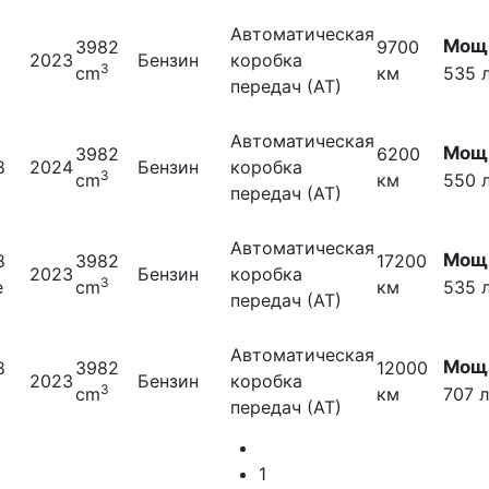
Автоматическая
Мощн
3982
9700
2023
Бензин
коробка
3
cm
км
535 л
передач (АТ)
Автоматическая
Мощн
3982
6200
8
2024
Бензин
коробка
3
cm
км
550 л
передач (АТ)
Автоматическая
Мощн
8
3982
17200
2023
Бензин
коробка
3
e
cm
км
535 л
передач (АТ)
Автоматическая
Мощн
8
3982
12000
2023
Бензин
коробка
3
cm
км
707 л
передач (АТ)
1