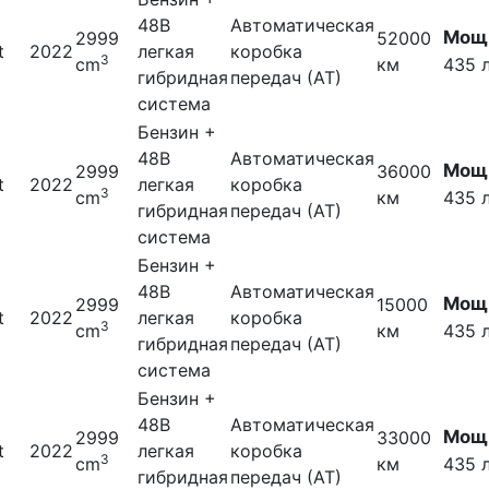
48В
Автоматическая
Мощн
2999
52000
t
2022
легкая
коробка
3
cm
км
435 л
гибридная
передач (АТ)
система
Бензин +
48В
Автоматическая
Мощн
2999
36000
t
2022
легкая
коробка
3
cm
км
435 л
гибридная
передач (АТ)
система
Бензин +
48В
Автоматическая
Мощн
2999
15000
t
2022
легкая
коробка
3
cm
км
435 л
гибридная
передач (АТ)
система
Бензин +
48В
Автоматическая
Мощн
2999
33000
t
2022
легкая
коробка
3
cm
км
435 л
гибридная
передач (АТ)