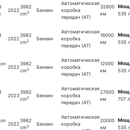
Автоматическая
Мощн
8
3982
32800
2022
Бензин
коробка
3
e
cm
км
535 л
передач (АТ)
Автоматическая
Мощн
8
3982
18000
2022
Бензин
коробка
3
cm
км
535 л
передач (АТ)
Автоматическая
Мощн
ion
3982
12000
2022
Бензин
коробка
3
cm
км
535 л
передач (АТ)
Автоматическая
Мощн
8
3982
27000
2023
Бензин
коробка
3
cm
км
707 л
передач (АТ)
Автоматическая
Мощн
ion
3982
20000
2022
Бензин
коробка
3
cm
км
535 л